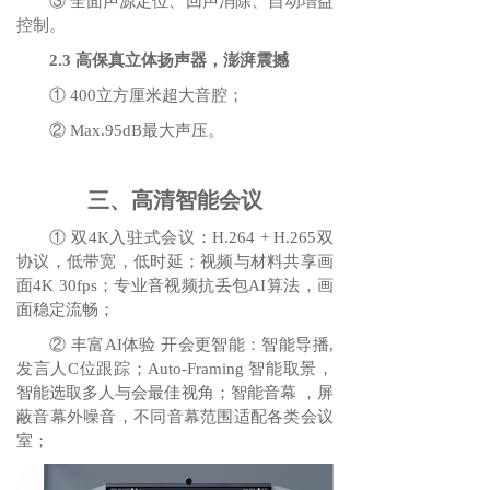
③ 全面声源定位、回声消除、自动增益
控制。
2.3 高保真立体扬声器，澎湃震撼
① 400立方厘米超大音腔；
② Max.95dB最大声压。
三、高清智能会议
① 双4K入驻式会议：H.264 + H.265双
协议，低带宽，低时延；视频与材料共享画
面4K 30fps；专业音视频抗丢包AI算法，画
面稳定流畅；
② 丰富AI体验 开会更智能：智能导播,
发言人C位跟踪；Auto-Framing 智能取景，
智能选取多人与会最佳视角；智能音幕 ，屏
蔽音幕外噪音，不同音幕范围适配各类会议
室；