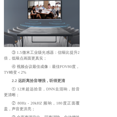
③ 1.5微米工业级光感器：信噪比提升2
倍，低噪点画面更真实；
④ 视频会议最佳成像：最佳FOV80度，
TV畸变＜2%
2.2 远距离拾音增强，听得更清
① 12米超远拾音，DNN去混响，拾音
更清晰；
② 80Hz - 20kHZ 频响，180度正面覆
盖，声音更洪亮；