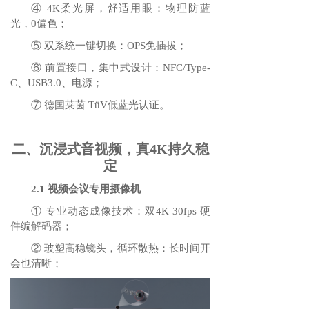
④ 4K柔光屏，舒适用眼：物理防蓝
光，0偏色；
⑤ 双系统一键切换：OPS免插拔；
⑥ 前置接口，集中式设计：NFC/Type-
C、USB3.0、电源；
⑦ 德国莱茵 TüV低蓝光认证。
二、沉浸式音视频，真4K持久稳
定
2.1 视频会议专用摄像机
① 专业动态成像技术：双4K 30fps 硬
件编解码器；
② 玻塑高稳镜头，循环散热：长时间开
会也清晰；