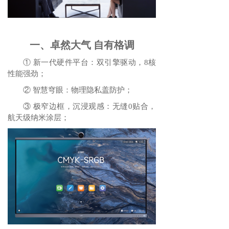
一、卓然大气 自有格调
① 新一代硬件平台：双引擎驱动，8核
性能强劲；
② 智慧穹眼：物理隐私盖防护；
③ 极窄边框，沉浸观感：无缝0贴合，
航天级纳米涂层；