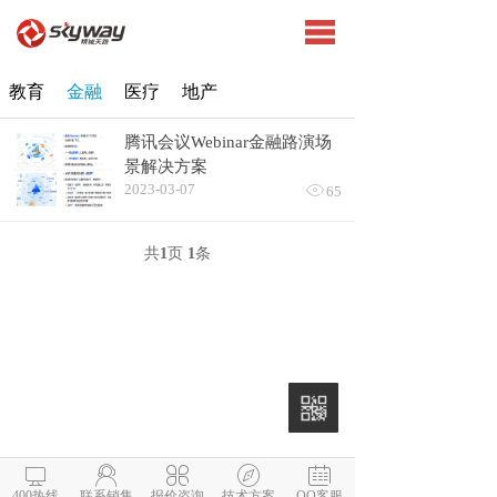
教育
金融
医疗
地产
腾讯会议Webinar金融路演场
景解决方案
2023-03-07

65
共
1
页
1
条





400热线
联系销售
报价咨询
技术方案
QQ客服