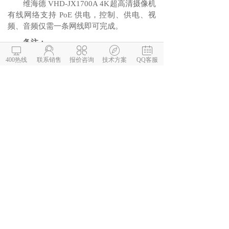
维海德 VHD-JX1700A 4K超高清摄像机
有线网络支持 PoE 供电，控制、供电、视
频、音频仅需一条网线即可完成。
备注：





1. 最大拾音距离为维海德实验室测试所
400热线
联系销售
报价咨询
技术方案
QQ客服
得，实际距离视用户环境而有不同。
扫码体验腾讯会议
扫码之后填写公司基本信息
我们将在第一时间与您沟通，
开通会议服务
相关推荐
维海德 VHD-VX800I2 4K 双
维海德 VHD-JX200I 双目超清摄
维海德 VHD-RC031 4K超高清智
维海德VHD-VX701RA 4K超高清