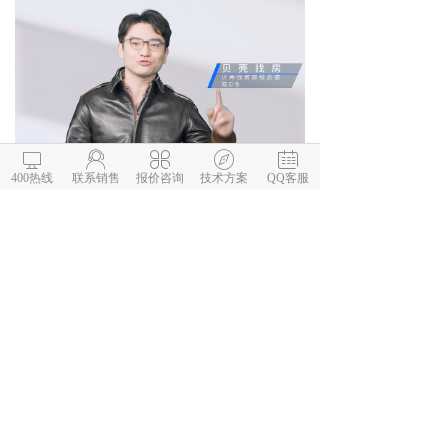





400热线
联系销售
报价咨询
技术方案
QQ客服
3.3 支持多种大型会议沟通场景
腾讯会议支持千人以上规模会议、最高
可达万人，确保贝壳千人&万人以上大型会
议安全稳定召开。
四、贝壳找房使用腾讯会议获得的收益
4.1 300套原有硬件无缝迁移到新平台，
有效利用并保护了贝壳原有资产。
4.2 覆盖集团几万员工的各类开会场
景，大规模、高频次的内外部会议得到有效
保障。