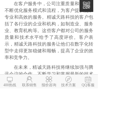
在客户服务中，公司注重质量和效率，
不断优化服务模式和流程，为客户提供更加
专业和高效的服务。精诚天路科技的客户包
括了各行业的企业和机构，如制造业、服务
业、教育机构等。这些客户都对公司的服务
质量和技术水平给予了高度评价。客户表
示，精诚天路科技的服务让他们在数字化转
型中走得更加稳健和顺畅，提高了企业的效
率和竞争力。
在未来，精诚天路科技将继续加强与腾
讯会议的合作，不断学习和掌握最新的技术





和应用，为客户提供更加优质和高效的服
400热线
联系销售
报价咨询
技术方案
QQ客服
务。公司也将继续关注市场变化和客户需
求，不断优化服务模式和流程，为客户提供
更加全面和多元化的数字化转型解决方案。
扫码体验腾讯会议
扫码之后填写公司基本信息