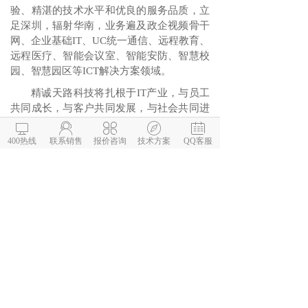
验、精湛的技术水平和优良的服务品质，立
足深圳，辐射华南，业务遍及政企视频骨干
网、企业基础IT、UC统一通信、远程教育、
远程医疗、智能会议室、智能安防、智慧校
园、智慧园区等ICT解决方案领域。
精诚天路科技
将扎根于IT产业，与员工
共同成长，与客户共同发展，与社会共同进
步，并精心致力于打造具有一定品牌知名度





的——专业信息系统整体解决方案及服务提
400热线
联系销售
报价咨询
技术方案
QQ客服
供商。
通过代理商购买腾讯会议软件有什么优
势?
1、腾讯会议代理商精诚天路科技可以
提供7*24小时售后服务，比腾讯会议客服响
应更快。技术支持更及时更高效；
2、价格上略有优势，如果您需要了解
更多腾讯会议收费标准可以联系我们。