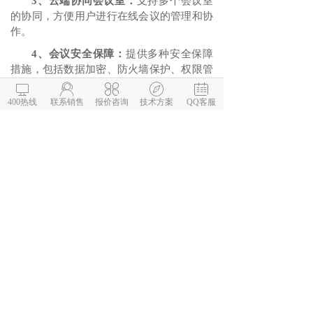
3、
云端协同会议室：
支持多个会议室
的协同，方便用户进行在线会议的管理和协
作。
4、会议安全保障：
提供多种安全保障
措施，包括数据加密、防火墙保护、权限管
理等，保障用户数据的安全性和隐私性。据





腾讯会议相关人士介绍，MRA的私有化部署
400热线
联系销售
报价咨询
技术方案
QQ客服
和新功能的推出是腾讯会议在不断探索和创
新的基础上推出的一系列全新解决方案，旨
在为企业用户提供更加安全可控、高效便捷
的在线会议服务。
目前，MRA私有化部署已经正式上线，
将进一步提升腾讯会议的竞争力和用户满意
度，为企业提供更加安全可控的在线会议解
决方案，帮助企业更好地应对日益增长的在
线会议需求。
扫码体验腾讯会议