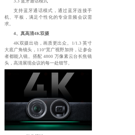
3.3 蓝⽛通话模式
⽀持蓝⽛通话模式，通过蓝⽛连接⼿
机、平板，满⾜个性化的专业⾳频会议需
求。
4、真高清4K双摄
4K双摄出动，画质更出众。1/1.3 英寸
大底广角镜头，110°宽广视野加持，让参会
者都能入镜。搭配 4800 万像素云台长焦镜
头，高清展现会议的每一处细节。