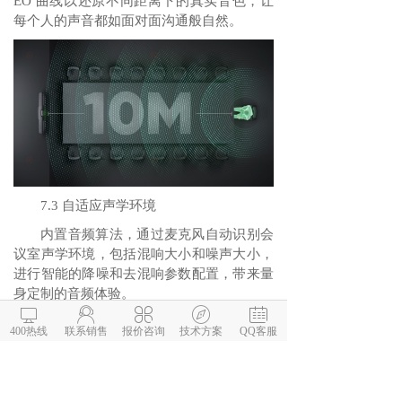
EO 曲线以还原不同距离下的真实音色，让
每个人的声音都如面对面沟通般自然。
7.3 自适应声学环境
内置音频算法，通过麦克风自动识别会
议室声学环境，包括混响大小和噪声大小，
进行智能的降噪和去混响参数配置，带来量
身定制的音频体验。





400热线
联系销售
报价咨询
技术方案
QQ客服